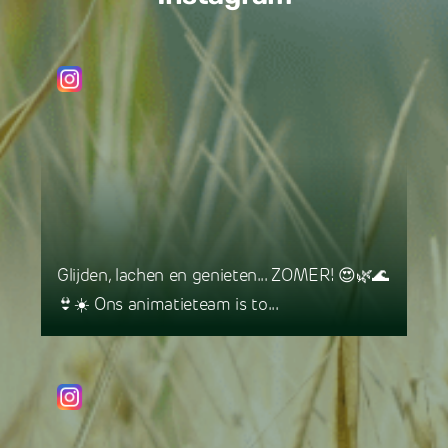
Glijden, lachen en genieten... ZOMER! 😍🌿🌊
👙☀️ Ons animatieteam is to...