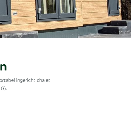
en
rtabel ingericht chalet
 G).