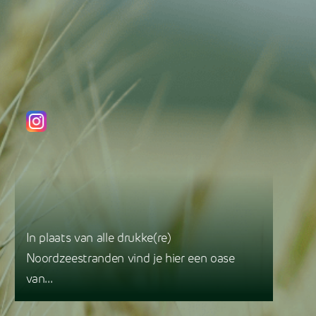
In plaats van alle drukke(re)
Noordzeestranden vind je hier een oase
van...