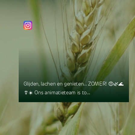
Glijden, lachen en genieten... ZOMER! 😍🌿🌊
👙☀️ Ons animatieteam is to...