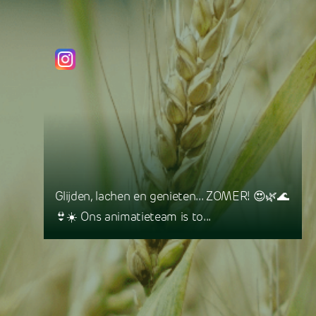
Glijden, lachen en genieten... ZOMER! 😍🌿🌊
👙☀️ Ons animatieteam is to...