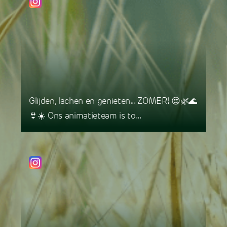
Glijden, lachen en genieten... ZOMER! 😍🌿🌊
👙☀️ Ons animatieteam is to...