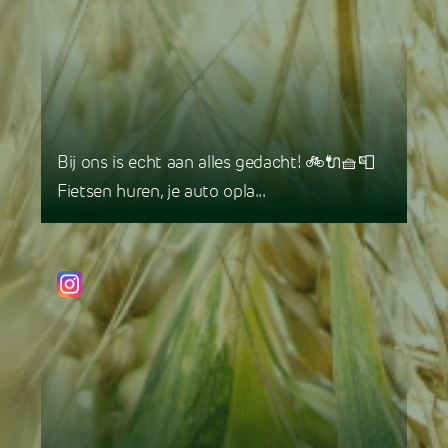
Bij ons is echt aan alles gedacht! 🚲🔌🧺📮
Fietsen huren, je auto opla...