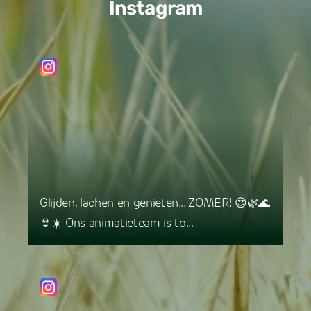
Instagram
Glijden, lachen en genieten... ZOMER! 😍🌿🌊
👙☀️ Ons animatieteam is to...